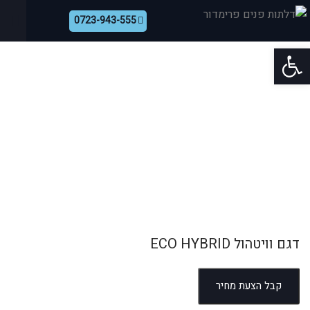
0723-943-555
פתח סרגל נגישות
בית
קטלוג
דלתות פנים 100% פולימר
דגם וויטהול ECO HYBRID
>
>
>
דגם וויטהול ECO HYBRID
קבל הצעת מחיר