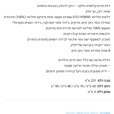
דלת פנים קלאסית חלקה – ניתן להזמין בצבעים נוספים:
שחור, לבן, עץ אלון
דלתות פולימר ECO HYBRID עשויות מקשה אחת מיציקת פולימר (100%) איכותית
ועמידה בפני נזקי מים, מזיקים, בידוד מפני חום וקור, בידוד רעשים מקסימלי.
משקוף 100% פולימר למניעת חדירת מים ומזיקים.
הלבשות חיצוניות ישרות קו 0 רחבות.
מסביב למשקוף ישנו גומי איכותי לבידוד רעשים (תוצרת גרמניה).
גימור יוקרתי בצביעת שלייפלק.
8 שנות אחריות מפני נזקי מים.
הדלת מגיעה עם כלל האביזרים הנלווים:
– מנגנון נעילה מגנטי טריקה שקטה
– ידית מעוצבת בצבע ניקל (בחירה ממגוון דגמים).
גובה דלת:
201 ס”מ
רוחב דלת:
60 ס”מ / 70 ס”מ / 80 ס”מ / 90 “מ
עומק דלת:
4 ס”מ
קטגוריה:
דלתות פנים 100% פולימר