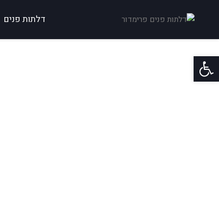
דלתות פנים
פתח סרגל נגישות
בית
קטלוג
דלתות כניסה
דגם מרקורי 7014
>
>
>